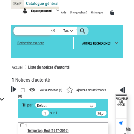
Panneau de gestion des cookies
Espace personnel
Aide
Une question ?
Historique
Tout
Recherche avancée
AUTRES RECHERCHES
Accueil
Liste de notices d’autorité
1
Notices d'autorité
Voir la sélection (
0
)
Ajouter à mes références
(
0
)
VOTRE RECHERCHE
RÉCUPÉRER
LES
Tri par :
Défaut
NOTICES
Recherche avancée dans les
sur 1
notices d’autorité
20
résultats/page
Œuvres liées à l'auteur :
1
Temperton, Rod (1947-2016)
Ma
Temperton, Rod (1947-2016)