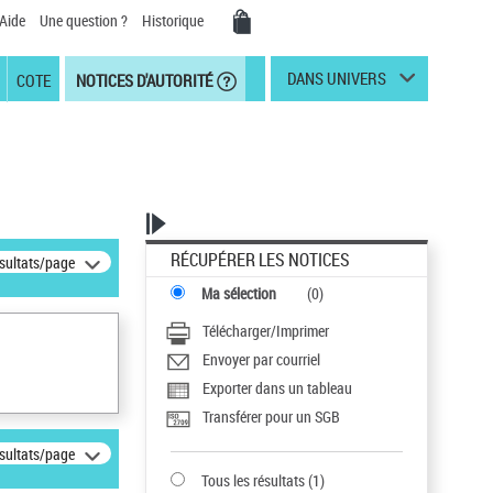
Aide
Une question ?
Historique
DANS UNIVERS
COTE
NOTICES D'AUTORITÉ
RÉCUPÉRER LES NOTICES
ésultats/page
Ma sélection
(
0
)
Télécharger/Imprimer
Envoyer par courriel
Exporter dans un tableau
Transférer pour un SGB
ésultats/page
Tous les résultats
(
1
)