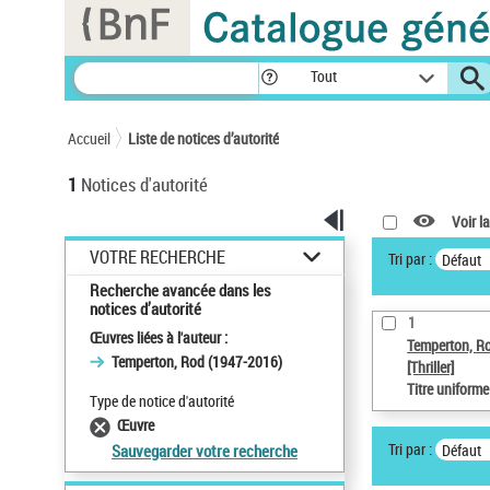
Panneau de gestion des cookies
Tout
Accueil
Liste de notices d’autorité
1
Notices d'autorité
Voir la
VOTRE RECHERCHE
Tri par :
Défaut
Recherche avancée dans les
notices d’autorité
1
Œuvres liées à l'auteur :
Temperton, R
Temperton, Rod (1947-2016)
[Thriller]
Titre uniform
Type de notice d'autorité
Œuvre
Tri par :
Défaut
Sauvegarder votre recherche