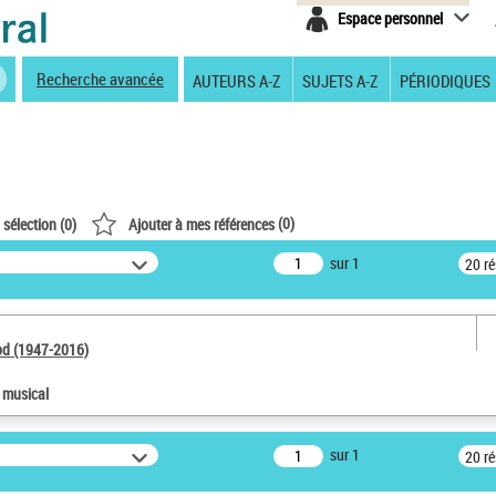
Espace personnel
Recherche avancée
AUTEURS A-Z
SUJETS A-Z
PÉRIODIQUES
(
0
)
 sélection (
0
)
Ajouter à mes références
sur 1
20 r
od (1947-2016)
e musical
sur 1
20 r