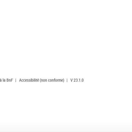
 à la BnF
|
Accessibilité (non conforme)
|
V 23.1.0