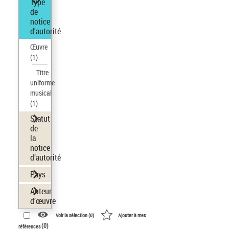
Type
de
notice
d'autorité
Œuvre
(1)
Titre
uniforme
musical
(1)
Statut
de
la
notice
d’autorité
Pays
Auteur
d’œuvre
Voir la sélection (
0
)
Ajouter à mes
(
0
)
références