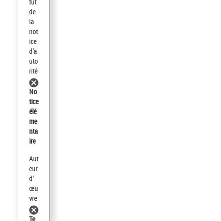
tut
de
la
not
ice
d’a
uto
rité
No
tice
élé
me
nta
ire
Aut
eur
d’
œu
vre
Te