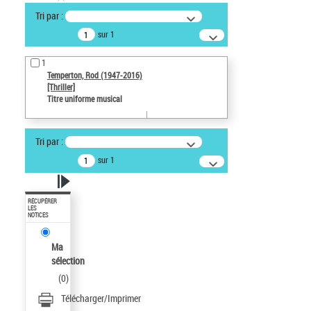
Tri par :
sur 1
1
Temperton, Rod (1947-2016)
[Thriller]
Titre uniforme musical
Tri par :
sur 1
RÉCUPÉRER
LES
NOTICES
Ma
sélection
(
0
)
Télécharger/Imprimer