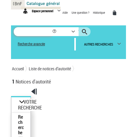
Panneau de gestion des cookies
Espace personnel
Aide
Une question ?
Historique
Recherche avancée
AUTRES RECHERCHES
Accueil
Liste de notices d’autorité
1
Notices d'autorité
VOTRE
RECHERCHE
Re
ch
erc
he