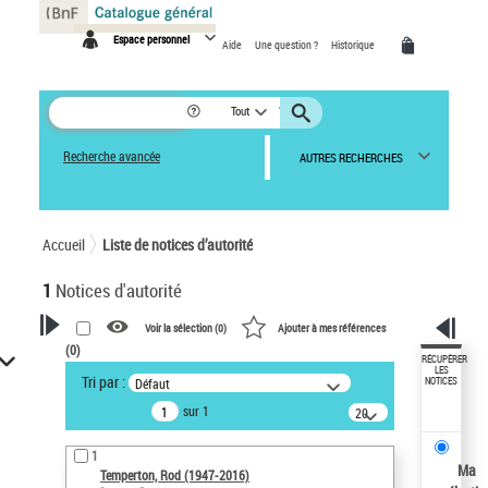
Panneau de gestion des cookies
Espace personnel
Aide
Une question ?
Historique
Tout
Recherche avancée
AUTRES RECHERCHES
Accueil
Liste de notices d’autorité
1
Notices d'autorité
Voir la sélection (
0
)
Ajouter à mes références
(
0
)
VOTRE RECHERCHE
RÉCUPÉRER
LES
Tri par :
Défaut
NOTICES
Recherche avancée dans les
sur 1
notices d’autorité
20
résultats/page
Œuvres liées à l'auteur :
1
Temperton, Rod (1947-2016)
Ma
Temperton, Rod (1947-2016)