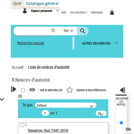
Panneau de gestion des cookies
Espace personnel
Aide
Une question ?
Historique
Tout
Recherche avancée
AUTRES RECHERCHES
Accueil
Liste de notices d’autorité
1
Notices d'autorité
Voir la sélection (
0
)
Ajouter à mes références
(
0
)
VOTRE RECHERCHE
RÉCUPÉRER
LES
Tri par :
Défaut
NOTICES
Recherche avancée dans les
sur 1
notices d’autorité
20
résultats/page
Œuvres liées à l'auteur :
1
Temperton, Rod (1947-2016)
Ma
Temperton, Rod (1947-2016)