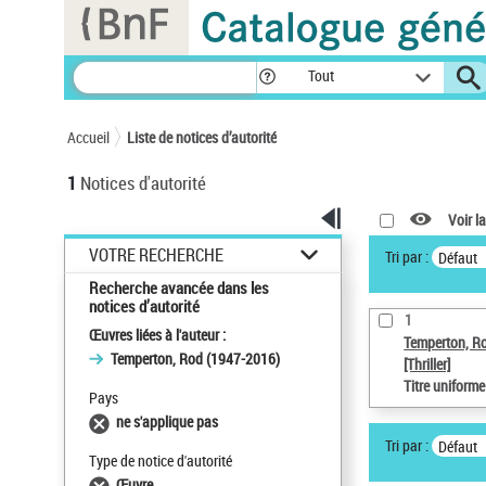
Panneau de gestion des cookies
Tout
Accueil
Liste de notices d’autorité
1
Notices d'autorité
Voir la
VOTRE RECHERCHE
Tri par :
Défaut
Recherche avancée dans les
notices d’autorité
1
Œuvres liées à l'auteur :
Temperton, R
Temperton, Rod (1947-2016)
[Thriller]
Titre uniform
Pays
ne s'applique pas
Tri par :
Défaut
Type de notice d'autorité
Œuvre