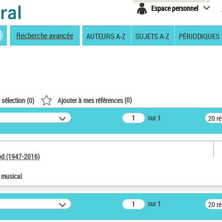
Espace personnel
Recherche avancée
AUTEURS A-Z
SUJETS A-Z
PÉRIODIQUES
(
0
)
 sélection (
0
)
Ajouter à mes références
sur 1
20 r
od (1947-2016)
e musical
sur 1
20 r