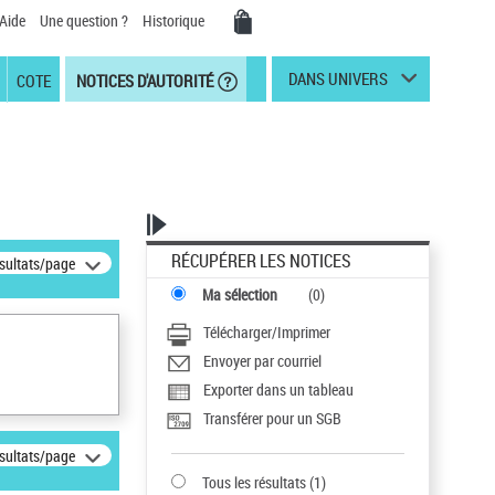
Aide
Une question ?
Historique
DANS UNIVERS
COTE
NOTICES D'AUTORITÉ
RÉCUPÉRER LES NOTICES
ésultats/page
Ma sélection
(
0
)
Télécharger/Imprimer
Envoyer par courriel
Exporter dans un tableau
Transférer pour un SGB
ésultats/page
Tous les résultats
(
1
)