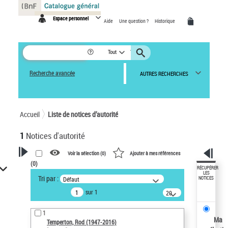
Panneau de gestion des cookies
Espace personnel
Aide
Une question ?
Historique
Tout
Recherche avancée
AUTRES RECHERCHES
Accueil
Liste de notices d’autorité
1
Notices d'autorité
Voir la sélection (
0
)
Ajouter à mes références
(
0
)
VOTRE RECHERCHE
RÉCUPÉRER
LES
Tri par :
Défaut
NOTICES
Recherche avancée dans les
sur 1
notices d’autorité
20
résultats/page
Œuvres liées à l'auteur :
1
Temperton, Rod (1947-2016)
Ma
Temperton, Rod (1947-2016)