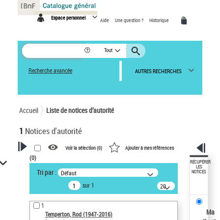
Panneau de gestion des cookies
Espace personnel
Aide
Une question ?
Historique
Tout
Recherche avancée
AUTRES RECHERCHES
Accueil
Liste de notices d’autorité
1
Notices d'autorité
Voir la sélection (
0
)
Ajouter à mes références
(
0
)
VOTRE RECHERCHE
RÉCUPÉRER
LES
Tri par :
Défaut
NOTICES
Recherche avancée dans les
sur 1
notices d’autorité
20
résultats/page
Œuvres liées à l'auteur :
1
Temperton, Rod (1947-2016)
Ma
Temperton, Rod (1947-2016)