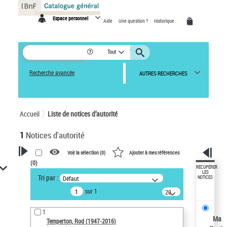
Panneau de gestion des cookies
Espace personnel
Aide
Une question ?
Historique
Tout
Recherche avancée
AUTRES RECHERCHES
Accueil
Liste de notices d’autorité
1
Notices d'autorité
Voir la sélection (
0
)
Ajouter à mes références
(
0
)
VOTRE RECHERCHE
RÉCUPÉRER
LES
Tri par :
Défaut
NOTICES
Recherche avancée dans les
sur 1
notices d’autorité
20
résultats/page
Œuvres liées à l'auteur :
1
Temperton, Rod (1947-2016)
Ma
Temperton, Rod (1947-2016)