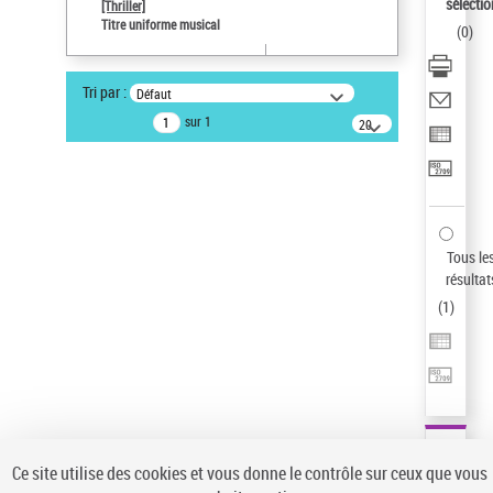
sélectio
[Thriller]
Pays
Titre uniforme musical
(
0
)
ne s'applique pas
Statut de la notice d’autorité
Tri par :
Défaut
Notice élémentaire
sur 1
20
résultats/page
Type de notice d'autorité
Titre uniforme musical
Sauvegarder votre recherche
AFFINER
Tous le
Type de notice d'autorité
résultat
(
1
)
Œuvre
(1)
Titre uniforme musical
(1)
Statut de la notice d’autorité
Pays
Auteur d’œuvre
Ce site utilise des cookies et vous donne le contrôle sur ceux que vous