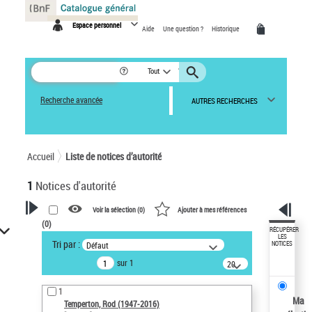
Panneau de gestion des cookies
Espace personnel
Aide
Une question ?
Historique
Tout
Recherche avancée
AUTRES RECHERCHES
Accueil
Liste de notices d’autorité
1
Notices d'autorité
Voir la sélection (
0
)
Ajouter à mes références
(
0
)
VOTRE RECHERCHE
RÉCUPÉRER
LES
Tri par :
Défaut
NOTICES
Recherche avancée dans les
sur 1
notices d’autorité
20
résultats/page
Œuvres liées à l'auteur :
1
Temperton, Rod (1947-2016)
Ma
Temperton, Rod (1947-2016)