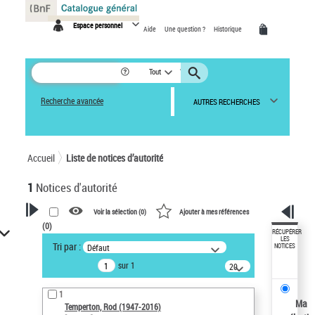
Panneau de gestion des cookies
Espace personnel
Aide
Une question ?
Historique
Tout
Recherche avancée
AUTRES RECHERCHES
Accueil
Liste de notices d’autorité
1
Notices d'autorité
Voir la sélection (
0
)
Ajouter à mes références
(
0
)
VOTRE RECHERCHE
RÉCUPÉRER
LES
Tri par :
Défaut
NOTICES
Recherche avancée dans les
sur 1
notices d’autorité
20
résultats/page
Œuvres liées à l'auteur :
1
Temperton, Rod (1947-2016)
Ma
Temperton, Rod (1947-2016)