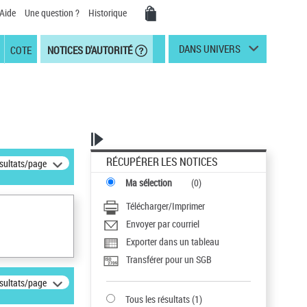
Aide
Une question ?
Historique
DANS UNIVERS
COTE
NOTICES D'AUTORITÉ
RÉCUPÉRER LES NOTICES
ésultats/page
Ma sélection
(
0
)
Télécharger/Imprimer
Envoyer par courriel
Exporter dans un tableau
Transférer pour un SGB
ésultats/page
Tous les résultats
(
1
)