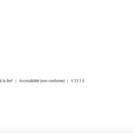
 à la BnF
|
Accessibilité (non conforme)
|
V 23.1.0