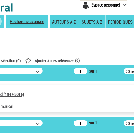
Espace personnel
Recherche avancée
AUTEURS A-Z
SUJETS A-Z
PÉRIODIQUES
(
0
)
 sélection (
0
)
Ajouter à mes références
sur 1
20 r
od (1947-2016)
e musical
sur 1
20 r