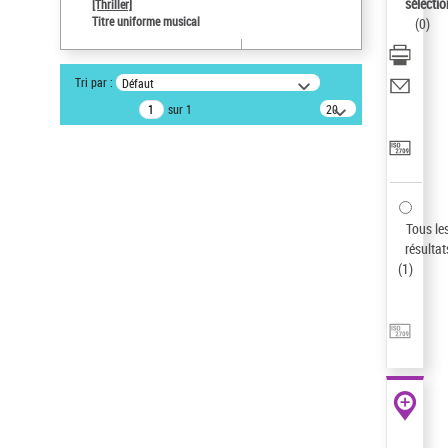
sélectio
[Thriller]
Pays
Titre uniforme musical
(
0
)
ne s'applique pas
Type de notice d'autorité
Tri par :
Défaut
Titre uniforme musical
sur 1
20
résultats/page
Statut de la notice d’autorité
Notice élémentaire
Sauvegarder votre recherche
AFFINER
Tous le
Type de notice d'autorité
résultat
(
1
)
Œuvre
(1)
Titre uniforme musical
(1)
Statut de la notice d’autorité
Pays
Auteur d’œuvre