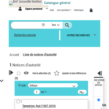
Espace personnel
Aide
Une question ?
Historique
Tout
Recherche avancée
AUTRES RECHERCHES
Accueil
Liste de notices d’autorité
1
Notices d'autorité
Voir la sélection (
0
)
Ajouter à mes références
(
0
)
VOTRE RECHERCHE
RÉCUPÉRER
LES
Tri par :
Défaut
NOTICES
Recherche avancée dans les
sur 1
20
notices d’autorité
résultats/page
Œuvres liées à l'auteur :
1
Temperton, Rod (1947-2016)
Ma
Temperton, Rod (1947-2016)