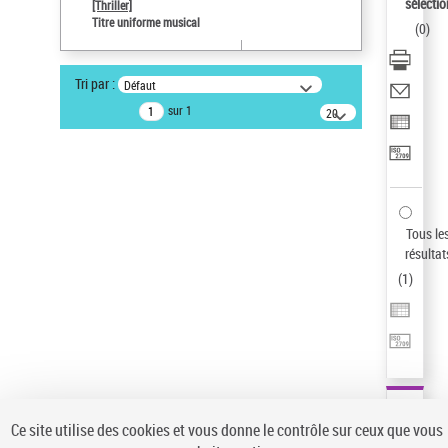
Sauvegarder votre recherche
sélectio
[Thriller]
Titre uniforme musical
(
0
)
AFFINER
Type de notice d'autorité
Tri par :
Défaut
Œuvre
(1)
sur 1
20
résultats/page
Titre uniforme musical
(1)
Statut de la notice d’autorité
Pays
Auteur d’œuvre
Tous le
résultat
(
1
)
Ce site utilise des cookies et vous donne le contrôle sur ceux que vous