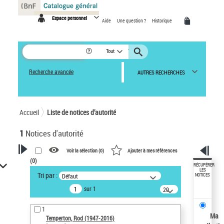
Panneau de gestion des cookies
Espace personnel
Aide
Une question ?
Historique
Tout
Recherche avancée
AUTRES RECHERCHES
Accueil
Liste de notices d’autorité
1
Notices d'autorité
Voir la sélection (
0
)
Ajouter à mes références
(
0
)
VOTRE RECHERCHE
RÉCUPÉRER
LES
Tri par :
Défaut
NOTICES
Recherche avancée dans les
sur 1
notices d’autorité
20
résultats/page
Œuvres liées à l'auteur :
1
Temperton, Rod (1947-2016)
Ma
Temperton, Rod (1947-2016)