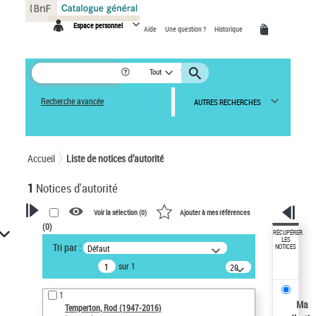
Panneau de gestion des cookies
Espace personnel
Aide
Une question ?
Historique
Tout
Recherche avancée
AUTRES RECHERCHES
Accueil
Liste de notices d’autorité
1
Notices d'autorité
Voir la sélection (
0
)
Ajouter à mes références
(
0
)
VOTRE RECHERCHE
RÉCUPÉRER
LES
Tri par :
Défaut
NOTICES
Recherche avancée dans les
sur 1
notices d’autorité
20
résultats/page
Œuvres liées à l'auteur :
1
Temperton, Rod (1947-2016)
Ma
Temperton, Rod (1947-2016)