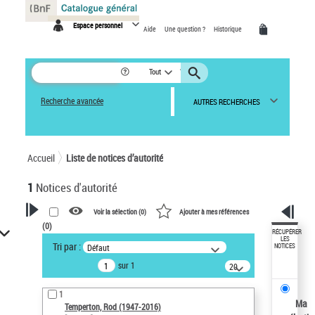
Panneau de gestion des cookies
Espace personnel
Aide
Une question ?
Historique
Tout
Recherche avancée
AUTRES RECHERCHES
Accueil
Liste de notices d’autorité
1
Notices d'autorité
Voir la sélection (
0
)
Ajouter à mes références
(
0
)
VOTRE RECHERCHE
RÉCUPÉRER
LES
Tri par :
Défaut
NOTICES
Recherche avancée dans les
sur 1
notices d’autorité
20
résultats/page
Œuvres liées à l'auteur :
1
Temperton, Rod (1947-2016)
Ma
Temperton, Rod (1947-2016)