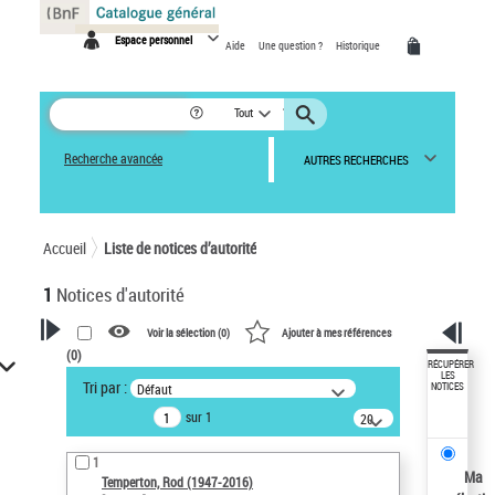
Panneau de gestion des cookies
Espace personnel
Aide
Une question ?
Historique
Tout
Recherche avancée
AUTRES RECHERCHES
Accueil
Liste de notices d’autorité
1
Notices d'autorité
Voir la sélection (
0
)
Ajouter à mes références
(
0
)
VOTRE RECHERCHE
RÉCUPÉRER
LES
Tri par :
Défaut
NOTICES
Recherche avancée dans les
sur 1
notices d’autorité
20
résultats/page
Œuvres liées à l'auteur :
1
Temperton, Rod (1947-2016)
Ma
Temperton, Rod (1947-2016)