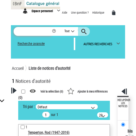
Panneau de gestion des cookies
Espace personnel
Aide
Une question ?
Historique
Tout
Recherche avancée
AUTRES RECHERCHES
Accueil
Liste de notices d’autorité
1
Notices d'autorité
Voir la sélection (
0
)
Ajouter à mes références
(
0
)
VOTRE RECHERCHE
RÉCUPÉRER
LES
Tri par :
Défaut
NOTICES
Recherche avancée dans les
sur 1
notices d’autorité
20
résultats/page
Œuvres liées à l'auteur :
1
Temperton, Rod (1947-2016)
Ma
Temperton, Rod (1947-2016)