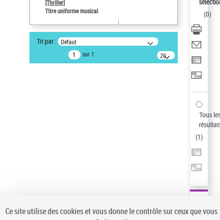
Sauvegarder votre recherche
sélectio
[Thriller]
Titre uniforme musical
(
0
)
AFFINER
Type de notice d'autorité
Tri par :
Défaut
Œuvre
(1)
sur 1
20
résultats/page
Titre uniforme musical
(1)
Statut de la notice d’autorité
Pays
Auteur d’œuvre
Tous le
résultat
(
1
)
Ce site utilise des cookies et vous donne le contrôle sur ceux que vous