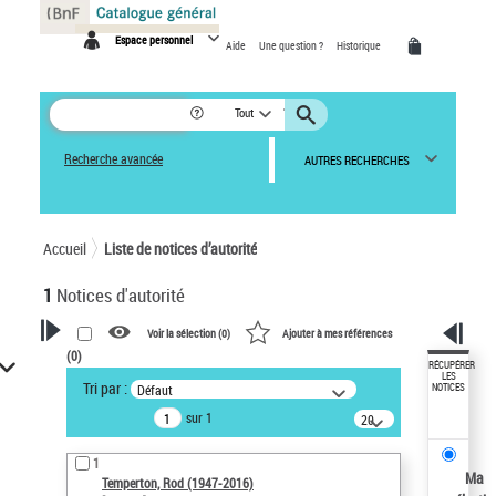
Panneau de gestion des cookies
Espace personnel
Aide
Une question ?
Historique
Tout
Recherche avancée
AUTRES RECHERCHES
Accueil
Liste de notices d’autorité
1
Notices d'autorité
Voir la sélection (
0
)
Ajouter à mes références
(
0
)
VOTRE RECHERCHE
RÉCUPÉRER
LES
Tri par :
Défaut
NOTICES
Recherche avancée dans les
sur 1
notices d’autorité
20
résultats/page
Œuvres liées à l'auteur :
1
Temperton, Rod (1947-2016)
Ma
Temperton, Rod (1947-2016)