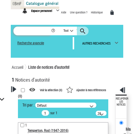
Panneau de gestion des cookies
Espace personnel
Aide
Une question ?
Historique
Tout
Recherche avancée
AUTRES RECHERCHES
Accueil
Liste de notices d’autorité
1
Notices d'autorité
Voir la sélection (
0
)
Ajouter à mes références
(
0
)
VOTRE RECHERCHE
RÉCUPÉRER
LES
Tri par :
Défaut
NOTICES
Recherche avancée dans les
sur 1
notices d’autorité
20
résultats/page
Œuvres liées à l'auteur :
1
Temperton, Rod (1947-2016)
Ma
Temperton, Rod (1947-2016)