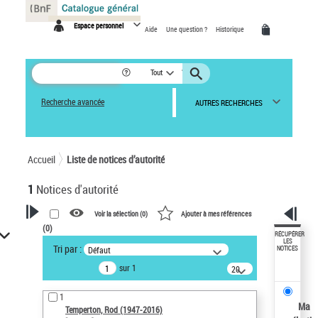
Panneau de gestion des cookies
Espace personnel
Aide
Une question ?
Historique
Tout
Recherche avancée
AUTRES RECHERCHES
Accueil
Liste de notices d’autorité
1
Notices d'autorité
Voir la sélection (
0
)
Ajouter à mes références
(
0
)
VOTRE RECHERCHE
RÉCUPÉRER
LES
Tri par :
Défaut
NOTICES
Recherche avancée dans les
sur 1
notices d’autorité
20
résultats/page
Œuvres liées à l'auteur :
1
Temperton, Rod (1947-2016)
Ma
Temperton, Rod (1947-2016)