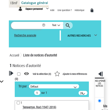
Panneau de gestion des cookies
Espace personnel
Aide
Une question ?
Historique
Tout
Recherche avancée
AUTRES RECHERCHES
Accueil
Liste de notices d’autorité
1
Notices d'autorité
Voir la sélection (
0
)
Ajouter à mes références
(
0
)
VOTRE RECHERCHE
RÉCUPÉRER
LES
Tri par :
Défaut
NOTICES
Recherche avancée dans les
sur 1
notices d’autorité
20
résultats/page
Œuvres liées à l'auteur :
1
Temperton, Rod (1947-2016)
Ma
Temperton, Rod (1947-2016)