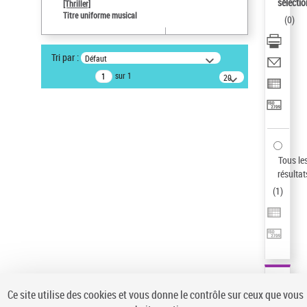
sélectio
[Thriller]
Pays
Titre uniforme musical
(
0
)
ne s'applique pas
Sauvegarder votre recherche
Tri par :
Défaut
AFFINER
sur 1
20
résultats/page
Type de notice d'autorité
Œuvre
(1)
Titre uniforme musical
(1)
Statut de la notice d’autorité
Tous le
résultat
Pays
(
1
)
Auteur d’œuvre
Ce site utilise des cookies et vous donne le contrôle sur ceux que vous