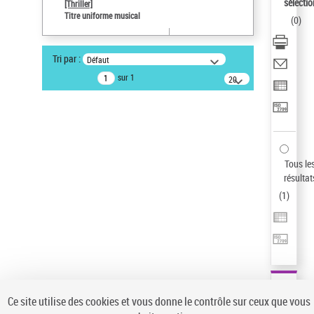
sélectio
[Thriller]
Auteur d’œuvre
Titre uniforme musical
(
0
)
Temperton, Rod (1947-2016)
Statut de la notice d’autorité
Tri par :
Défaut
Notice élémentaire
sur 1
20
résultats/page
Type de notice d'autorité
Titre uniforme musical
Sauvegarder votre recherche
AFFINER
Tous le
Type de notice d'autorité
résultat
(
1
)
Œuvre
(1)
Titre uniforme musical
(1)
Statut de la notice d’autorité
Pays
Auteur d’œuvre
Ce site utilise des cookies et vous donne le contrôle sur ceux que vous