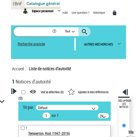
Panneau de gestion des cookies
Espace personnel
Aide
Une question ?
Historique
Tout
Recherche avancée
AUTRES RECHERCHES
Accueil
Liste de notices d’autorité
1
Notices d'autorité
Voir la sélection (
0
)
Ajouter à mes références
(
0
)
VOTRE RECHERCHE
RÉCUPÉRER
LES
Tri par :
Défaut
NOTICES
Recherche avancée dans les
sur 1
notices d’autorité
20
résultats/page
Œuvres liées à l'auteur :
1
Temperton, Rod (1947-2016)
Ma
Temperton, Rod (1947-2016)