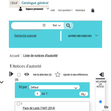
Panneau de gestion des cookies
Espace personnel
Aide
Une question ?
Historique
Tout
Recherche avancée
AUTRES RECHERCHES
Accueil
Liste de notices d’autorité
1
Notices d'autorité
Voir la sélection (
0
)
Ajouter à mes références
(
0
)
VOTRE RECHERCHE
RÉCUPÉRER
LES
Tri par :
Défaut
NOTICES
Recherche avancée dans les
sur 1
notices d’autorité
20
résultats/page
Œuvres liées à l'auteur :
1
Paco de Lucía (1947-2014)
Ma
Paco de Lucía (1947-2014)