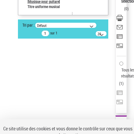
sélectio
[Musique pour guitare]
Pays
Titre uniforme musical
(
0
)
ne s'applique pas
Type de notice d'autorité
Tri par :
Défaut
Titre uniforme musical
sur 1
20
Sauvegarder votre recherche
résultats/page
AFFINER
Type de notice d'autorité
Œuvre
(1)
Tous le
Titre uniforme musical
(1)
résultat
(
1
)
Statut de la notice d’autorité
Pays
Auteur d’œuvre
Ce site utilise des cookies et vous donne le contrôle sur ceux que vous