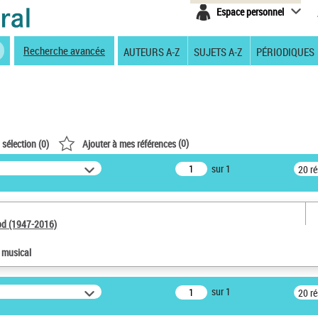
Espace personnel
Recherche avancée
AUTEURS A-Z
SUJETS A-Z
PÉRIODIQUES
(
0
)
 sélection (
0
)
Ajouter à mes références
sur 1
20 r
od (1947-2016)
e musical
sur 1
20 r