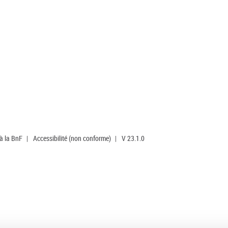
 à la BnF
|
Accessibilité (non conforme)
|
V 23.1.0