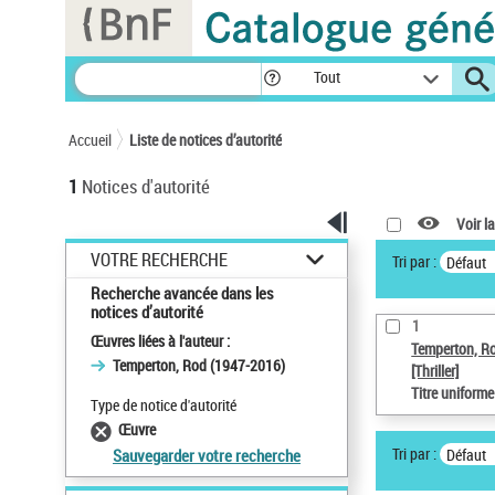
Panneau de gestion des cookies
Tout
Accueil
Liste de notices d’autorité
1
Notices d'autorité
Voir la
VOTRE RECHERCHE
Tri par :
Défaut
Recherche avancée dans les
notices d’autorité
1
Œuvres liées à l'auteur :
Temperton, R
Temperton, Rod (1947-2016)
[Thriller]
Titre uniform
Type de notice d'autorité
Œuvre
Tri par :
Défaut
Sauvegarder votre recherche