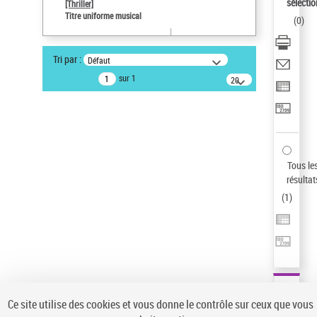
sélectio
[Thriller]
Type de notice d'autorité
Titre uniforme musical
(
0
)
Œuvre
Sauvegarder votre recherche
Tri par :
Défaut
AFFINER
sur 1
20
résultats/page
Type de notice d'autorité
Œuvre
(1)
Titre uniforme musical
(1)
Statut de la notice d’autorité
Tous le
résultat
Pays
(
1
)
Auteur d’œuvre
Ce site utilise des cookies et vous donne le contrôle sur ceux que vous