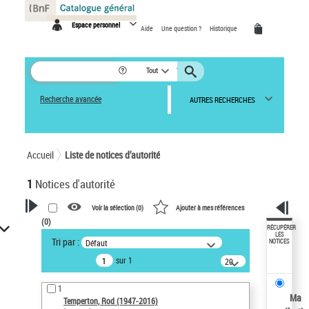
Panneau de gestion des cookies
Espace personnel
Aide
Une question ?
Historique
Tout
Recherche avancée
AUTRES RECHERCHES
Accueil
Liste de notices d’autorité
1
Notices d'autorité
Voir la sélection (
0
)
Ajouter à mes références
(
0
)
VOTRE RECHERCHE
RÉCUPÉRER
LES
Tri par :
Défaut
NOTICES
Recherche avancée dans les
sur 1
notices d’autorité
20
résultats/page
Œuvres liées à l'auteur :
1
Temperton, Rod (1947-2016)
Ma
Temperton, Rod (1947-2016)