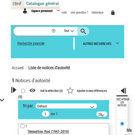
Panneau de gestion des cookies
Espace personnel
Aide
Une question ?
Historique
Tout
Recherche avancée
AUTRES RECHERCHES
Accueil
Liste de notices d’autorité
1
Notices d'autorité
Voir la sélection (
0
)
Ajouter à mes références
(
0
)
VOTRE RECHERCHE
RÉCUPÉRER
LES
Tri par :
Défaut
NOTICES
Recherche avancée dans les
sur 1
notices d’autorité
20
résultats/page
Œuvres liées à l'auteur :
1
Temperton, Rod (1947-2016)
Ma
Temperton, Rod (1947-2016)