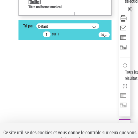
Sauvegarder votre recherche
sélectio
[Thriller]
Titre uniforme musical
(
0
)
AFFINER
Type de notice d'autorité
Tri par :
Défaut
Œuvre
(1)
sur 1
20
résultats/page
Titre uniforme musical
(1)
Statut de la notice d’autorité
Pays
Auteur d’œuvre
Tous le
résultat
(
1
)
Ce site utilise des cookies et vous donne le contrôle sur ceux que vous