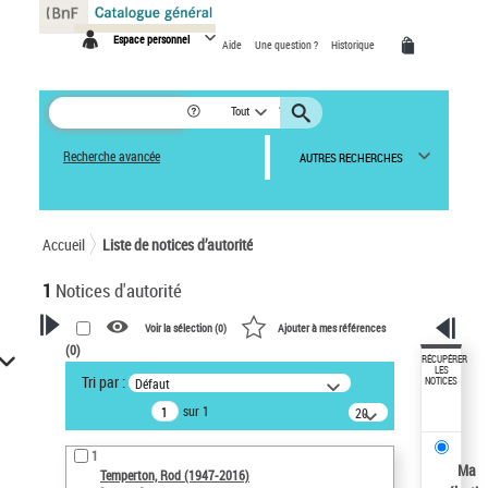
Panneau de gestion des cookies
Espace personnel
Aide
Une question ?
Historique
Tout
Recherche avancée
AUTRES RECHERCHES
Accueil
Liste de notices d’autorité
1
Notices d'autorité
Voir la sélection (
0
)
Ajouter à mes références
(
0
)
VOTRE RECHERCHE
RÉCUPÉRER
LES
Tri par :
Défaut
NOTICES
Recherche avancée dans les
sur 1
notices d’autorité
20
résultats/page
Œuvres liées à l'auteur :
1
Temperton, Rod (1947-2016)
Ma
Temperton, Rod (1947-2016)