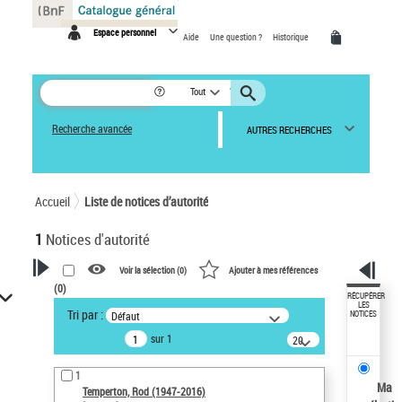
Panneau de gestion des cookies
Espace personnel
Aide
Une question ?
Historique
Tout
Recherche avancée
AUTRES RECHERCHES
Accueil
Liste de notices d’autorité
1
Notices d'autorité
Voir la sélection (
0
)
Ajouter à mes références
(
0
)
VOTRE RECHERCHE
RÉCUPÉRER
LES
Tri par :
Défaut
NOTICES
Recherche avancée dans les
sur 1
notices d’autorité
20
résultats/page
Œuvres liées à l'auteur :
1
Temperton, Rod (1947-2016)
Ma
Temperton, Rod (1947-2016)