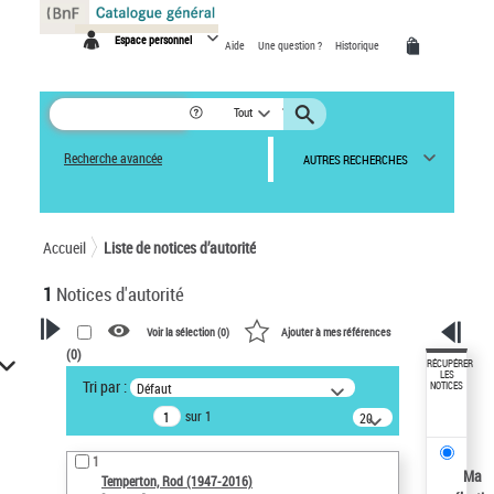
Panneau de gestion des cookies
Espace personnel
Aide
Une question ?
Historique
Tout
Recherche avancée
AUTRES RECHERCHES
Accueil
Liste de notices d’autorité
1
Notices d'autorité
Voir la sélection (
0
)
Ajouter à mes références
(
0
)
VOTRE RECHERCHE
RÉCUPÉRER
LES
Tri par :
Défaut
NOTICES
Recherche avancée dans les
sur 1
notices d’autorité
20
résultats/page
Œuvres liées à l'auteur :
1
Temperton, Rod (1947-2016)
Ma
Temperton, Rod (1947-2016)