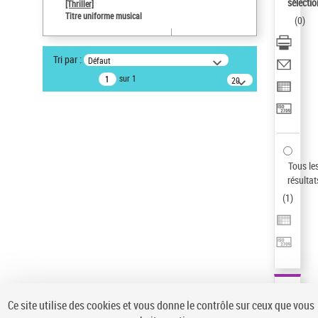
sélectio
[Thriller]
Pays
Titre uniforme musical
(
0
)
ne s'applique pas
Sauvegarder votre recherche
Tri par :
Défaut
AFFINER
sur 1
20
résultats/page
Type de notice d'autorité
Œuvre
(1)
Titre uniforme musical
(1)
Statut de la notice d’autorité
Tous le
résultat
Pays
(
1
)
Auteur d’œuvre
Ce site utilise des cookies et vous donne le contrôle sur ceux que vous