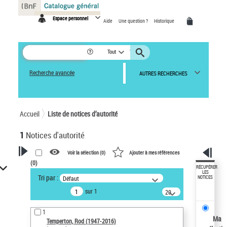
Panneau de gestion des cookies
Espace personnel
Aide
Une question ?
Historique
Tout
Recherche avancée
AUTRES RECHERCHES
Accueil
Liste de notices d’autorité
1
Notices d'autorité
Voir la sélection (
0
)
Ajouter à mes références
(
0
)
VOTRE RECHERCHE
RÉCUPÉRER
LES
Tri par :
Défaut
NOTICES
Recherche avancée dans les
sur 1
notices d’autorité
20
résultats/page
Œuvres liées à l'auteur :
1
Temperton, Rod (1947-2016)
Ma
Temperton, Rod (1947-2016)