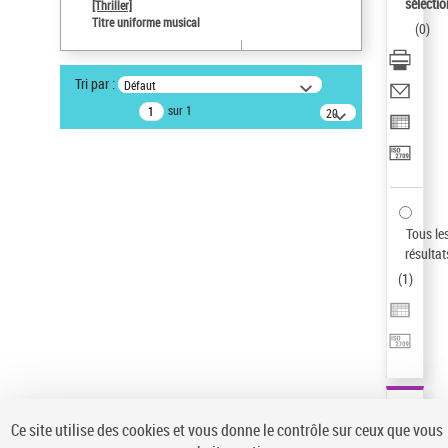
sélectio
[Thriller]
Auteur d’œuvre
Titre uniforme musical
(
0
)
Temperton, Rod (1947-2016)
Type de notice d'autorité
Tri par :
Défaut
Titre uniforme musical
sur 1
20
Œuvre
résultats/page
Sauvegarder votre recherche
AFFINER
Type de notice d'autorité
Tous le
Œuvre
(1)
résultat
Titre uniforme musical
(1)
(
1
)
Statut de la notice d’autorité
Pays
Auteur d’œuvre
Ce site utilise des cookies et vous donne le contrôle sur ceux que vous