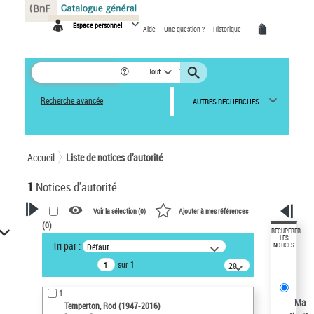
Panneau de gestion des cookies
Espace personnel
Aide
Une question ?
Historique
Tout
Recherche avancée
AUTRES RECHERCHES
Accueil
Liste de notices d’autorité
1
Notices d'autorité
Voir la sélection (
0
)
Ajouter à mes références
(
0
)
VOTRE RECHERCHE
RÉCUPÉRER
LES
Tri par :
Défaut
NOTICES
Recherche avancée dans les
sur 1
notices d’autorité
20
résultats/page
Œuvres liées à l'auteur :
1
Temperton, Rod (1947-2016)
Ma
Temperton, Rod (1947-2016)