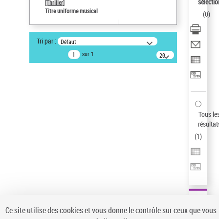
Sauvegarder votre recherche
sélectio
[Thriller]
Titre uniforme musical
(
0
)
AFFINER
Type de notice d'autorité
Tri par :
Défaut
Œuvre
(1)
sur 1
20
résultats/page
Titre uniforme musical
(1)
Statut de la notice d’autorité
Pays
Auteur d’œuvre
Tous le
résultat
(
1
)
Ce site utilise des cookies et vous donne le contrôle sur ceux que vous