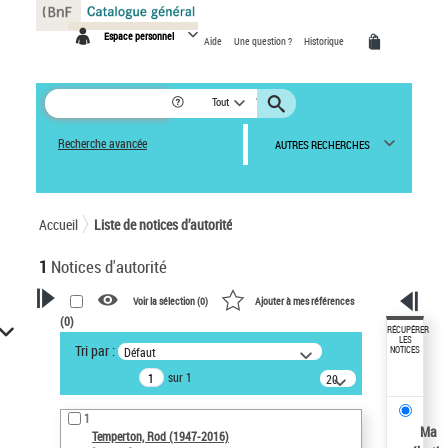
Panneau de gestion des cookies
Espace personnel
Aide
Une question ?
Historique
Tout
Recherche avancée
AUTRES RECHERCHES
Accueil
Liste de notices d’autorité
1
Notices d'autorité
Voir la sélection (
0
)
Ajouter à mes références
(
0
)
VOTRE RECHERCHE
RÉCUPÉRER
LES
Tri par :
Défaut
NOTICES
Recherche avancée dans les
sur 1
notices d’autorité
20
résultats/page
Œuvres liées à l'auteur :
1
Temperton, Rod (1947-2016)
Ma
Temperton, Rod (1947-2016)