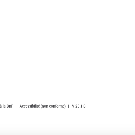
 à la BnF
|
Accessibilité (non conforme)
|
V 23.1.0