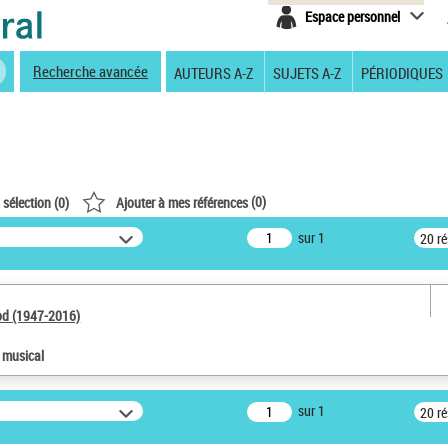
Espace personnel
Recherche avancée
AUTEURS A-Z
SUJETS A-Z
PÉRIODIQUES
(
0
)
 sélection (
0
)
Ajouter à mes références
sur 1
20 r
od (1947-2016)
e musical
sur 1
20 r