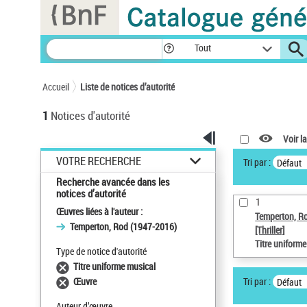
Panneau de gestion des cookies
Tout
Accueil
Liste de notices d’autorité
1
Notices d'autorité
Voir la
VOTRE RECHERCHE
Tri par :
Défaut
Recherche avancée dans les
notices d’autorité
1
Œuvres liées à l'auteur :
Temperton, R
Temperton, Rod (1947-2016)
[Thriller]
Titre uniform
Type de notice d'autorité
Titre uniforme musical
Tri par :
Œuvre
Défaut
Auteur d’œuvre