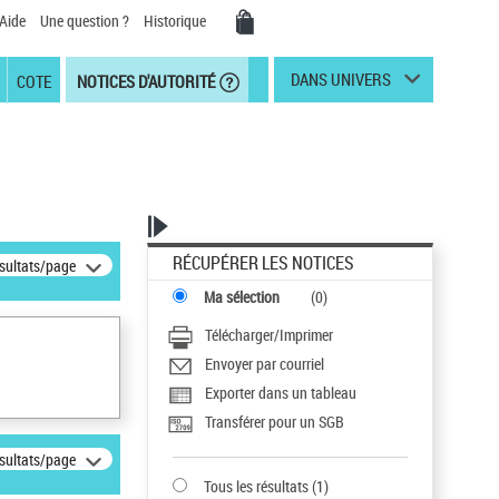
Aide
Une question ?
Historique
DANS UNIVERS
COTE
NOTICES D'AUTORITÉ
RÉCUPÉRER LES NOTICES
ésultats/page
Ma sélection
(
0
)
Télécharger/Imprimer
Envoyer par courriel
Exporter dans un tableau
Transférer pour un SGB
ésultats/page
Tous les résultats
(
1
)