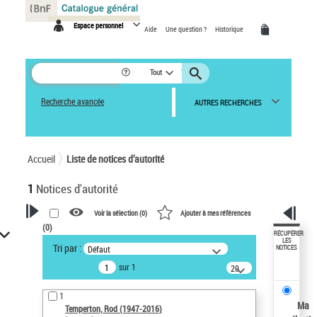
Panneau de gestion des cookies
Espace personnel
Aide
Une question ?
Historique
Tout
Recherche avancée
AUTRES RECHERCHES
Accueil
Liste de notices d’autorité
1
Notices d'autorité
Voir la sélection (
0
)
Ajouter à mes références
(
0
)
VOTRE RECHERCHE
RÉCUPÉRER
LES
Tri par :
Défaut
NOTICES
Recherche avancée dans les
sur 1
notices d’autorité
20
résultats/page
Œuvres liées à l'auteur :
1
Temperton, Rod (1947-2016)
Ma
Temperton, Rod (1947-2016)