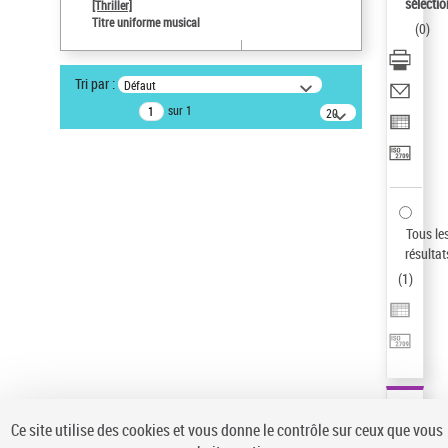
sélectio
[Thriller]
Auteur d’œuvre
Titre uniforme musical
(
0
)
Temperton, Rod (1947-2016)
Type de notice d'autorité
Tri par :
Défaut
Titre uniforme musical
sur 1
20
résultats/page
Statut de la notice d’autorité
Notice élémentaire
Sauvegarder votre recherche
AFFINER
Tous le
Type de notice d'autorité
résultat
(
1
)
Œuvre
(1)
Titre uniforme musical
(1)
Statut de la notice d’autorité
Pays
Auteur d’œuvre
Ce site utilise des cookies et vous donne le contrôle sur ceux que vous