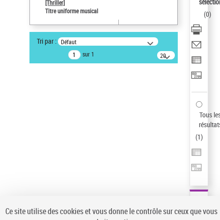
sélectio
[Thriller]
Type de notice d'autorité
Titre uniforme musical
(
0
)
Œuvre
Sauvegarder votre recherche
Tri par :
Défaut
AFFINER
sur 1
20
résultats/page
Type de notice d'autorité
Œuvre
(1)
Titre uniforme musical
(1)
Statut de la notice d’autorité
Tous le
résultat
Pays
(
1
)
Auteur d’œuvre
Ce site utilise des cookies et vous donne le contrôle sur ceux que vous