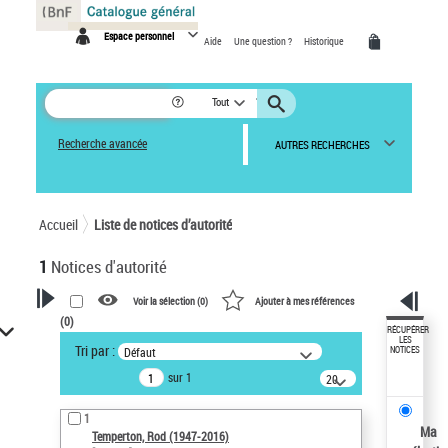
Panneau de gestion des cookies
Espace personnel
Aide
Une question ?
Historique
Tout
Recherche avancée
AUTRES RECHERCHES
Accueil
Liste de notices d’autorité
1
Notices d'autorité
Voir la sélection (
0
)
Ajouter à mes références
(
0
)
VOTRE RECHERCHE
RÉCUPÉRER
LES
Tri par :
Défaut
NOTICES
Recherche avancée dans les
sur 1
notices d’autorité
20
résultats/page
Œuvres liées à l'auteur :
1
Temperton, Rod (1947-2016)
Ma
Temperton, Rod (1947-2016)