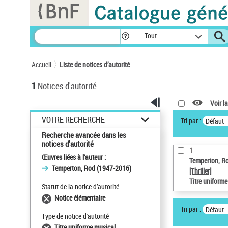
Panneau de gestion des cookies
Tout
Accueil
Liste de notices d’autorité
1
Notices d'autorité
Voir la
VOTRE RECHERCHE
Tri par :
Défaut
Recherche avancée dans les
notices d’autorité
1
Œuvres liées à l'auteur :
Temperton, R
Temperton, Rod (1947-2016)
[Thriller]
Titre uniform
Statut de la notice d’autorité
Notice élémentaire
Tri par :
Défaut
Type de notice d'autorité
Titre uniforme musical