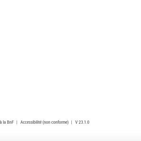
 à la BnF
|
Accessibilité (non conforme)
|
V 23.1.0