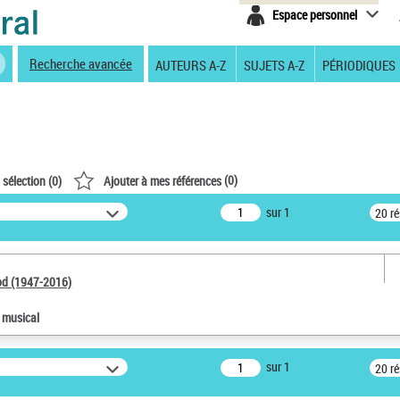
Espace personnel
Recherche avancée
AUTEURS A-Z
SUJETS A-Z
PÉRIODIQUES
(
0
)
 sélection (
0
)
Ajouter à mes références
sur 1
20 r
od (1947-2016)
e musical
sur 1
20 r