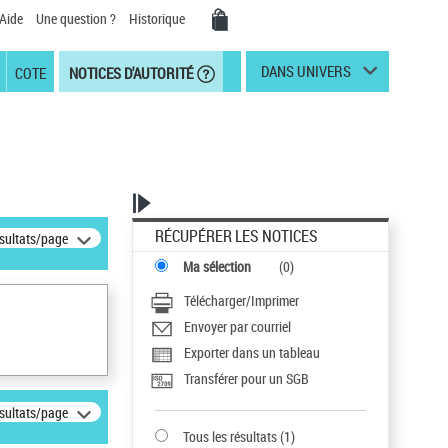
Aide
Une question ?
Historique
DANS UNIVERS
COTE
NOTICES D'AUTORITÉ
RÉCUPÉRER LES NOTICES
ésultats/page
Ma sélection
(
0
)
Télécharger/Imprimer
Envoyer par courriel
Exporter dans un tableau
Transférer pour un SGB
ésultats/page
Tous les résultats
(
1
)