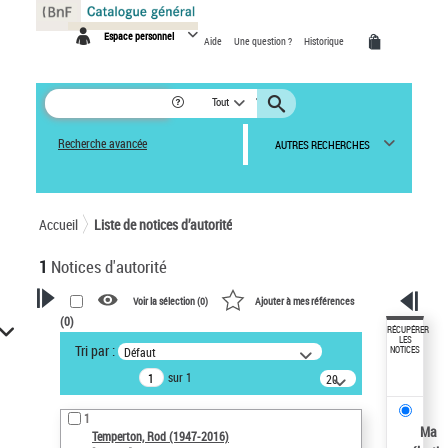
Panneau de gestion des cookies
Espace personnel
Aide
Une question ?
Historique
Tout
Recherche avancée
AUTRES RECHERCHES
Accueil
Liste de notices d’autorité
1
Notices d'autorité
Voir la sélection (
0
)
Ajouter à mes références
(
0
)
VOTRE RECHERCHE
RÉCUPÉRER
LES
Tri par :
Défaut
NOTICES
Recherche avancée dans les
sur 1
notices d’autorité
20
résultats/page
Œuvres liées à l'auteur :
1
Temperton, Rod (1947-2016)
Ma
Temperton, Rod (1947-2016)