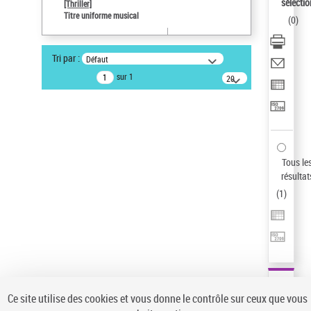
sélectio
[Thriller]
Type de notice d'autorité
Titre uniforme musical
(
0
)
Œuvre
Sauvegarder votre recherche
Tri par :
Défaut
AFFINER
sur 1
20
résultats/page
Type de notice d'autorité
Œuvre
(1)
Titre uniforme musical
(1)
Statut de la notice d’autorité
Tous le
résultat
Pays
(
1
)
Auteur d’œuvre
Ce site utilise des cookies et vous donne le contrôle sur ceux que vous