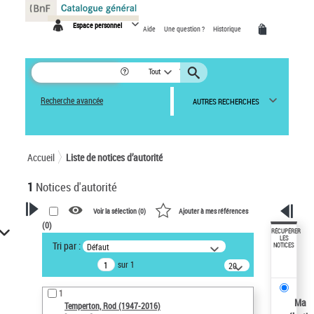
Panneau de gestion des cookies
Espace personnel
Aide
Une question ?
Historique
Tout
Recherche avancée
AUTRES RECHERCHES
Accueil
Liste de notices d’autorité
1
Notices d'autorité
Voir la sélection (
0
)
Ajouter à mes références
(
0
)
VOTRE RECHERCHE
RÉCUPÉRER
LES
Tri par :
Défaut
NOTICES
Recherche avancée dans les
sur 1
notices d’autorité
20
résultats/page
Œuvres liées à l'auteur :
1
Temperton, Rod (1947-2016)
Ma
Temperton, Rod (1947-2016)