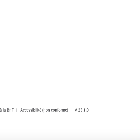
 à la BnF
|
Accessibilité (non conforme)
|
V 23.1.0