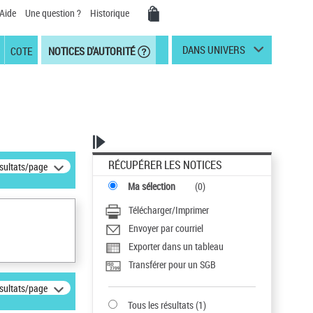
Aide
Une question ?
Historique
DANS UNIVERS
COTE
NOTICES D'AUTORITÉ
RÉCUPÉRER LES NOTICES
ésultats/page
Ma sélection
(
0
)
Télécharger/Imprimer
Envoyer par courriel
Exporter dans un tableau
Transférer pour un SGB
ésultats/page
Tous les résultats
(
1
)