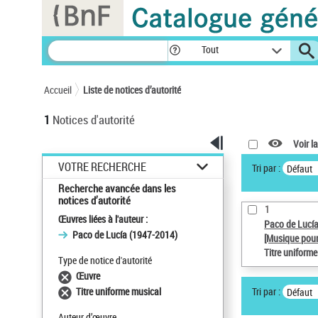
Panneau de gestion des cookies
Tout
Accueil
Liste de notices d’autorité
1
Notices d'autorité
Voir la
VOTRE RECHERCHE
Tri par :
Défaut
Recherche avancée dans les
notices d’autorité
1
Œuvres liées à l'auteur :
Paco de Lucí
Paco de Lucía (1947-2014)
[Musique pour
Titre uniform
Type de notice d'autorité
Œuvre
Tri par :
Titre uniforme musical
Défaut
Auteur d’œuvre