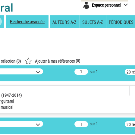
Espace personnel
Recherche avancée
AUTEURS A-Z
SUJETS A-Z
PÉRIODIQUES
(
0
)
 sélection (
0
)
Ajouter à mes références
sur 1
20 r
a (1947-2014)
 guitare]
e musical
sur 1
20 r