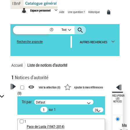
Panneau de gestion des cookies
Espace personnel
Aide
Une question ?
Historique
Tout
Recherche avancée
AUTRES RECHERCHES
Accueil
Liste de notices d’autorité
1
Notices d'autorité
Voir la sélection (
0
)
Ajouter à mes références
(
0
)
VOTRE RECHERCHE
RÉCUPÉRER
LES
Tri par :
Défaut
NOTICES
Recherche avancée dans les
sur 1
notices d’autorité
20
résultats/page
Œuvres liées à l'auteur :
1
Paco de Lucía (1947-2014)
Ma
Paco de Lucía (1947-2014)