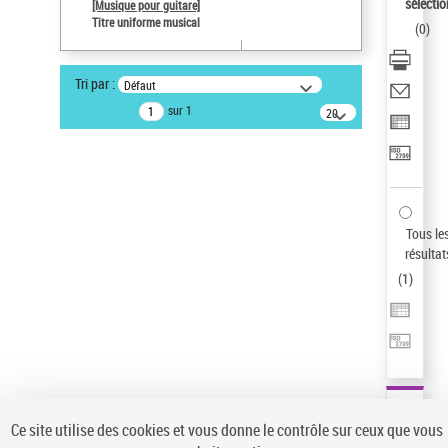
sélectio
[Musique pour guitare]
Pays
Titre uniforme musical
(
0
)
ne s'applique pas
Type de notice d'autorité
Tri par :
Défaut
Œuvre
sur 1
20
Sauvegarder votre recherche
résultats/page
AFFINER
Type de notice d'autorité
Œuvre
(1)
Tous le
Titre uniforme musical
(1)
résultat
(
1
)
Statut de la notice d’autorité
Pays
Auteur d’œuvre
Ce site utilise des cookies et vous donne le contrôle sur ceux que vous