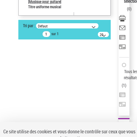
sélectio
[Musique pour guitare]
Pays
Titre uniforme musical
(
0
)
ne s'applique pas
Statut de la notice d’autorité
Tri par :
Défaut
Notice élémentaire
sur 1
20
Sauvegarder votre recherche
résultats/page
AFFINER
Type de notice d'autorité
Œuvre
(1)
Tous le
Titre uniforme musical
(1)
résultat
(
1
)
Statut de la notice d’autorité
Pays
Auteur d’œuvre
Ce site utilise des cookies et vous donne le contrôle sur ceux que vous