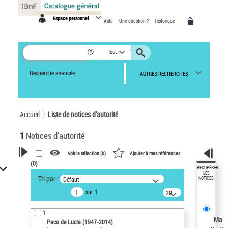
Panneau de gestion des cookies
Espace personnel
Aide
Une question ?
Historique
Tout
Recherche avancée
AUTRES RECHERCHES
Accueil
Liste de notices d’autorité
1
Notices d'autorité
Voir la sélection (
0
)
Ajouter à mes références
(
0
)
VOTRE RECHERCHE
RÉCUPÉRER
LES
Tri par :
Défaut
NOTICES
Recherche avancée dans les
sur 1
notices d’autorité
20
résultats/page
Œuvres liées à l'auteur :
1
Paco de Lucía (1947-2014)
Ma
Paco de Lucía (1947-2014)