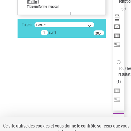
sélectio
[Thriller]
Auteur d’œuvre
Titre uniforme musical
(
0
)
Temperton, Rod (1947-2016)
Statut de la notice d’autorité
Tri par :
Défaut
Notice élémentaire
sur 1
20
résultats/page
Type de notice d'autorité
Titre uniforme musical
Sauvegarder votre recherche
AFFINER
Tous le
Type de notice d'autorité
résultat
(
1
)
Œuvre
(1)
Titre uniforme musical
(1)
Statut de la notice d’autorité
Pays
Auteur d’œuvre
Ce site utilise des cookies et vous donne le contrôle sur ceux que vous