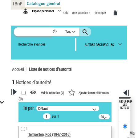
Panneau de gestion des cookies
Espace personnel
Aide
Une question ?
Historique
Tout
Recherche avancée
AUTRES RECHERCHES
Accueil
Liste de notices d’autorité
1
Notices d'autorité
Voir la sélection (
0
)
Ajouter à mes références
(
0
)
VOTRE RECHERCHE
RÉCUPÉRER
LES
Tri par :
Défaut
NOTICES
Recherche avancée dans les
sur 1
notices d’autorité
20
résultats/page
Œuvres liées à l'auteur :
1
Temperton, Rod (1947-2016)
Ma
Temperton, Rod (1947-2016)