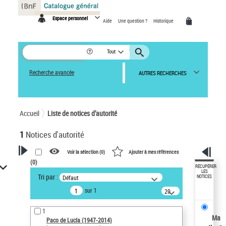
Panneau de gestion des cookies
Espace personnel
Aide
Une question ?
Historique
Tout
Recherche avancée
AUTRES RECHERCHES
Accueil
Liste de notices d’autorité
1
Notices d'autorité
Voir la sélection (
0
)
Ajouter à mes références
(
0
)
VOTRE RECHERCHE
RÉCUPÉRER
LES
Tri par :
Défaut
NOTICES
Recherche avancée dans les
sur 1
notices d’autorité
20
résultats/page
Œuvres liées à l'auteur :
1
Paco de Lucía (1947-2014)
Ma
Paco de Lucía (1947-2014)