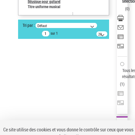
sélectio
[Musique pour guitare]
Pays
Titre uniforme musical
(
0
)
ne s'applique pas
Auteur d’œuvre
Tri par :
Défaut
Paco de Lucía (1947-2014)
sur 1
20
résultats/page
Type de notice d'autorité
Titre uniforme musical
Sauvegarder votre recherche
AFFINER
Tous le
Type de notice d'autorité
résultat
(
1
)
Œuvre
(1)
Titre uniforme musical
(1)
Statut de la notice d’autorité
Pays
Auteur d’œuvre
Ce site utilise des cookies et vous donne le contrôle sur ceux que vous