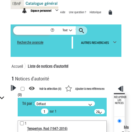
Panneau de gestion des cookies
Espace personnel
Aide
Une question ?
Historique
Tout
Recherche avancée
AUTRES RECHERCHES
Accueil
Liste de notices d’autorité
1
Notices d'autorité
Voir la sélection (
0
)
Ajouter à mes références
(
0
)
VOTRE RECHERCHE
RÉCUPÉRER
LES
Tri par :
Défaut
NOTICES
Recherche avancée dans les
sur 1
notices d’autorité
20
résultats/page
Œuvres liées à l'auteur :
1
Temperton, Rod (1947-2016)
Ma
Temperton, Rod (1947-2016)