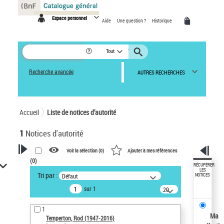
Panneau de gestion des cookies
Espace personnel
Aide
Une question ?
Historique
Tout
Recherche avancée
AUTRES RECHERCHES
Accueil
Liste de notices d’autorité
1
Notices d'autorité
Voir la sélection (
0
)
Ajouter à mes références
(
0
)
VOTRE RECHERCHE
RÉCUPÉRER
LES
Tri par :
Défaut
NOTICES
Recherche avancée dans les
sur 1
notices d’autorité
20
résultats/page
Œuvres liées à l'auteur :
1
Temperton, Rod (1947-2016)
Ma
Temperton, Rod (1947-2016)