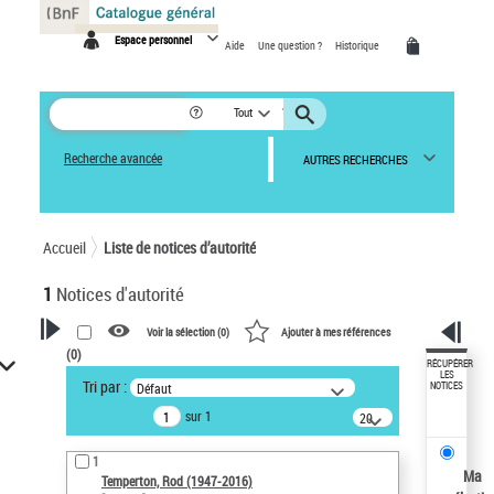
Panneau de gestion des cookies
Espace personnel
Aide
Une question ?
Historique
Tout
Recherche avancée
AUTRES RECHERCHES
Accueil
Liste de notices d’autorité
1
Notices d'autorité
Voir la sélection (
0
)
Ajouter à mes références
(
0
)
VOTRE RECHERCHE
RÉCUPÉRER
LES
Tri par :
Défaut
NOTICES
Recherche avancée dans les
sur 1
notices d’autorité
20
résultats/page
Œuvres liées à l'auteur :
1
Temperton, Rod (1947-2016)
Ma
Temperton, Rod (1947-2016)