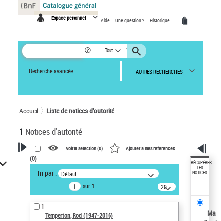
Panneau de gestion des cookies
Espace personnel
Aide
Une question ?
Historique
Tout
Recherche avancée
AUTRES RECHERCHES
Accueil
Liste de notices d’autorité
1
Notices d'autorité
Voir la sélection (
0
)
Ajouter à mes références
(
0
)
VOTRE RECHERCHE
RÉCUPÉRER
LES
Tri par :
Défaut
NOTICES
Recherche avancée dans les
sur 1
notices d’autorité
20
résultats/page
Œuvres liées à l'auteur :
1
Temperton, Rod (1947-2016)
Ma
Temperton, Rod (1947-2016)