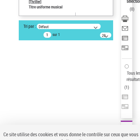
sélectio
[Thriller]
Pays
Titre uniforme musical
(
0
)
ne s'applique pas
Sauvegarder votre recherche
Tri par :
Défaut
AFFINER
sur 1
20
résultats/page
Type de notice d'autorité
Œuvre
(1)
Titre uniforme musical
(1)
Statut de la notice d’autorité
Tous le
résultat
Pays
(
1
)
Auteur d’œuvre
Ce site utilise des cookies et vous donne le contrôle sur ceux que vous