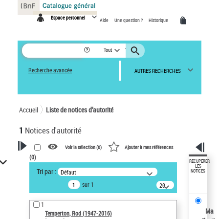
Panneau de gestion des cookies
Espace personnel
Aide
Une question ?
Historique
Tout
Recherche avancée
AUTRES RECHERCHES
Accueil
Liste de notices d’autorité
1
Notices d'autorité
Voir la sélection (
0
)
Ajouter à mes références
(
0
)
VOTRE RECHERCHE
RÉCUPÉRER
LES
Tri par :
Défaut
NOTICES
Recherche avancée dans les
sur 1
notices d’autorité
20
résultats/page
Œuvres liées à l'auteur :
1
Temperton, Rod (1947-2016)
Ma
Temperton, Rod (1947-2016)