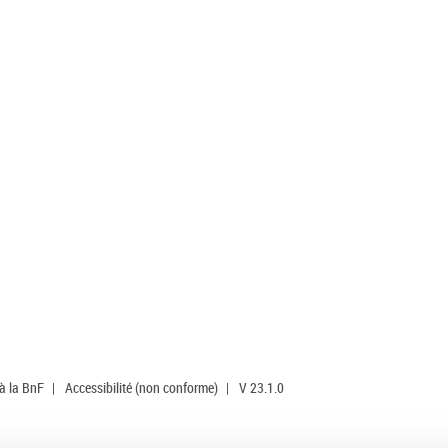
 à la BnF
|
Accessibilité (non conforme)
|
V 23.1.0