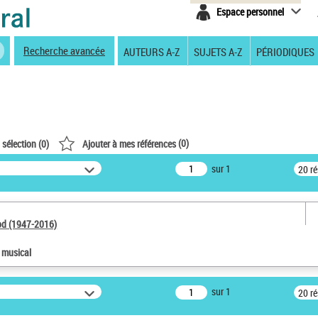
Espace personnel
Recherche avancée
AUTEURS A-Z
SUJETS A-Z
PÉRIODIQUES
(
0
)
 sélection (
0
)
Ajouter à mes références
sur 1
20 r
od (1947-2016)
e musical
sur 1
20 r